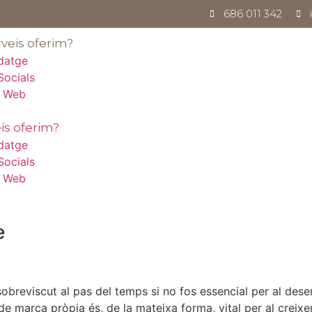
686 011 342
veis oferim?
datge
Socials
y Web
is oferim?
datge
Socials
y Web
e
 sobreviscut al pas del temps si no fos essencial per al de
 de marca pròpia és, de la mateixa forma, vital per al crei