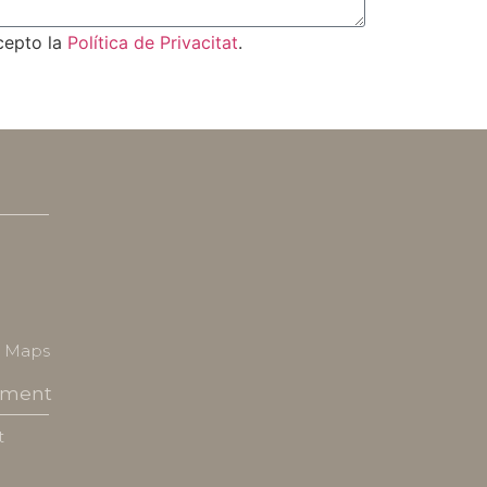
cepto la
Política de Privacitat
.
e Maps
sament
t