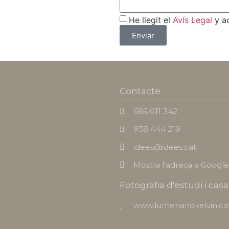
He llegit el
Avís Legal
y a
Enviar
Contacte
686 011 342
938 444 219
idees@idees.cat
Mostra l'adreça a Googl
Fotografia d'estudi i ca
www.lumenandkelvin.ca