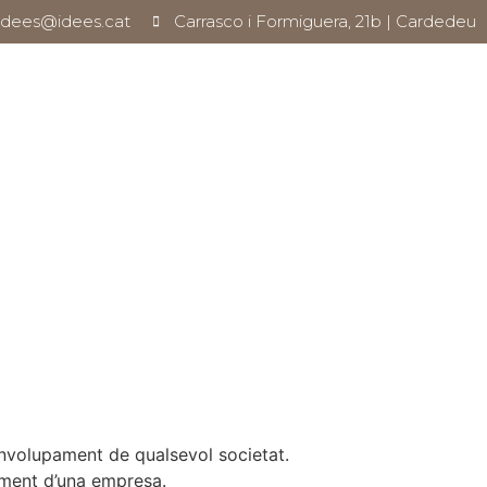
idees@idees.cat
Carrasco i Formiguera, 21b | Cardedeu
senvolupament de qualsevol societat.
xement d’una empresa.