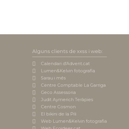
Alguns clients de xxss i web:
Calendari d'Advent.cat
Lumen&Kelvin fotografia
Sarau i més
Centre Comptable La Garriga
Geco Assessoria
Judit Aymerich Teràpies
Centre Cosmon
El bikini de la Pili
Web Lumen&Kelvin fotografia
Web Ecoidees.cat