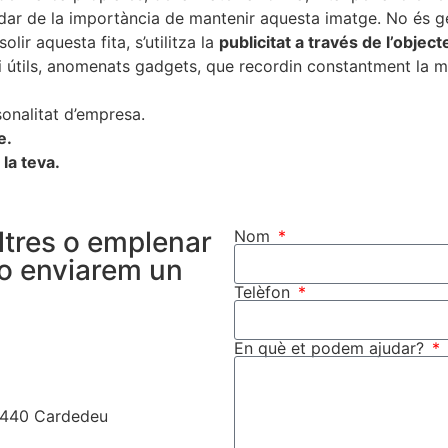
dar de la importància de mantenir aquesta imatge. No és ge
lir aquesta fita, s’utilitza la
publicitat a través de l’object
 i útils, anomenats gadgets, que recordin constantment la m
onalitat d’empresa.
e.
la teva.
ltres o emplenar
Nom
m o enviarem un
Telèfon
En què et podem ajudar?
08440 Cardedeu