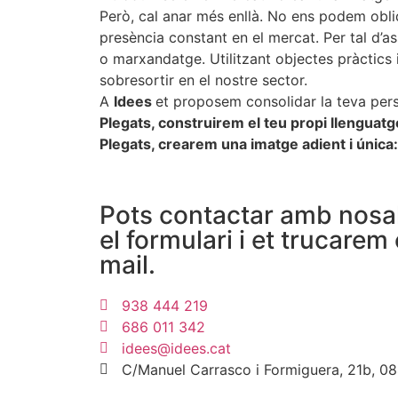
Però, cal anar més enllà. No ens podem obli
presència constant en el mercat. Per tal d’asso
o marxandatge. Utilitzant objectes pràctics
sobresortir en el nostre sector.
A
Idees
et proposem consolidar la teva pers
Plegats, construirem el teu propi llenguatg
Plegats, crearem una imatge adient i única: 
Pots contactar amb nosa
el formulari i et trucare
mail.
938 444 219
686 011 342
idees@idees.cat
C/Manuel Carrasco i Formiguera, 21b, 