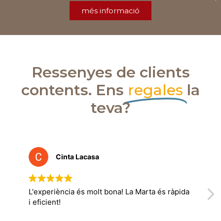
més informació
Ressenyes de clients
contents. Ens
regales
la
teva?
Cinta Lacasa
eriència és molt bona! La Marta és ràpida
Gràcies a Idee
ient!
creativitat i p
treballem amb