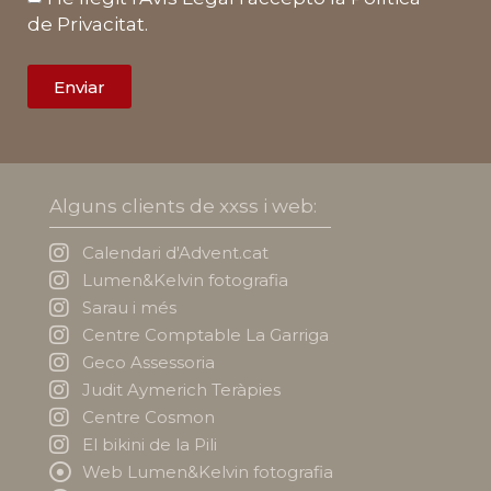
de Privacitat
.
Enviar
Alguns clients de xxss i web:
Calendari d'Advent.cat
Lumen&Kelvin fotografia
Sarau i més
Centre Comptable La Garriga
Geco Assessoria
Judit Aymerich Teràpies
Centre Cosmon
El bikini de la Pili
Web Lumen&Kelvin fotografia