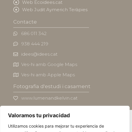
Web Ecoidees.cat
Web Judit Aymerich Teràpies
Contacte
686 011 342
938 444 219
idees@idees.cat
Ves-hi amb Google Maps
Ves-hi amb Apple Maps
Fotografia d'estudi i casament
www.lumenandkelvin.cat
Valoramos tu privacidad
© Idees publicitat a través de l'objecte, S.L.U.
Utilizamos cookies para mejorar tu experiencia de
Avís Legal