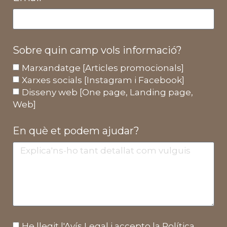
Sobre quin camp vols informació?
Marxandatge [Articles promocionals]
Xarxes socials [Instagram i Facebook]
Disseny web [One page, Landing page,
Web]
En què et podem ajudar?
He llegit l'
Avís Legal
i accepto la
Política