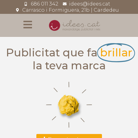
686 011 342
idees@idees.cat
Carrasco i Formiguera, 21b | Cardedeu
Publicitat que fa
brillar
la teva marca